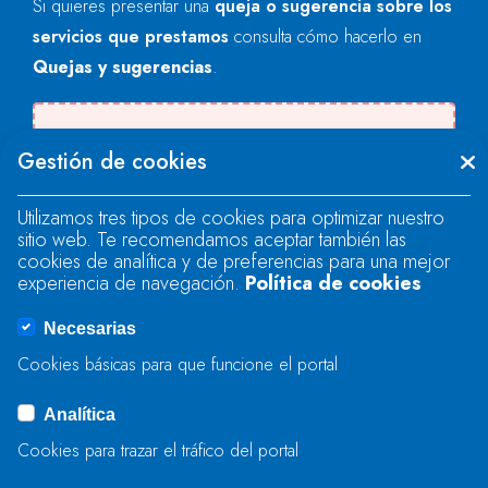
Si quieres presentar una
queja o sugerencia sobre los
servicios que prestamos
consulta cómo hacerlo en
Quejas y sugerencias
.
Se produjo un error al cargar el campo
Gestión de cookies
"text".
Utilizamos tres tipos de cookies para optimizar nuestro
sitio web. Te recomendamos aceptar también las
Se produjo un error al cargar el campo
cookies de analítica y de preferencias para una mejor
"text".
experiencia de navegación.
Política de cookies
Necesarias
Se produjo un error al cargar el campo
Cookies básicas para que funcione el portal
"captcha".
Analítica
Cookies para trazar el tráfico del portal
ENVIAR