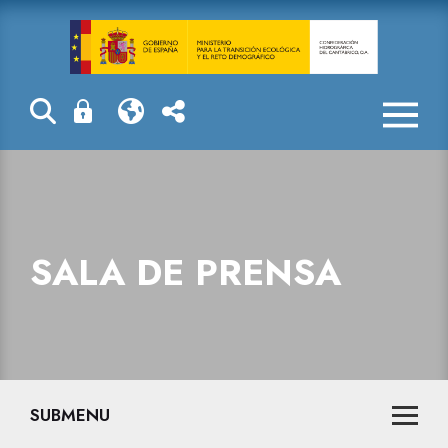
Sala de prensa
SALA DE PRENSA
SUBMENU