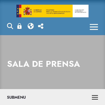
Sala de prensa
SALA DE PRENSA
SUBMENU