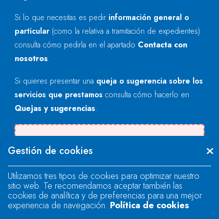
Si lo que necesitas es pedir
información general o
particular
(como la relativa a tramitación de expedientes)
consulta cómo pedirla en el apartado
Contacta con
nosotros
.
Si quieres presentar una
queja o sugerencia sobre los
servicios que prestamos
consulta cómo hacerlo en
Quejas y sugerencias
.
Se produjo un error al cargar el campo
Gestión de cookies
"text".
Utilizamos tres tipos de cookies para optimizar nuestro
sitio web. Te recomendamos aceptar también las
Se produjo un error al cargar el campo
cookies de analítica y de preferencias para una mejor
"text".
experiencia de navegación.
Política de cookies