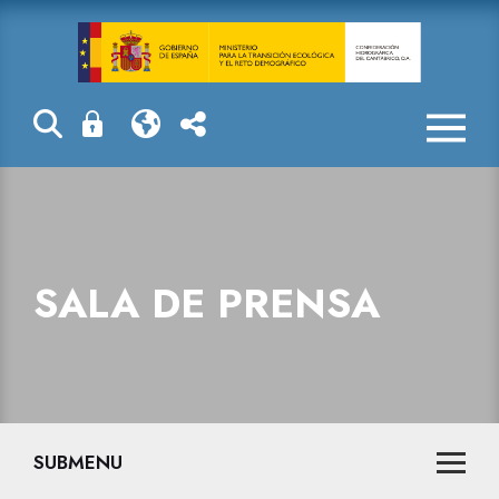
Sala de prensa
SALA DE PRENSA
SUBMENU