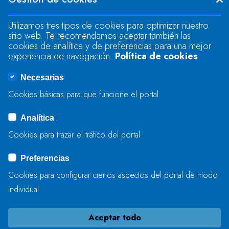
"text".
Utilizamos tres tipos de cookies para optimizar nuestro
sitio web. Te recomendamos aceptar también las
Se produjo un error al cargar el campo
cookies de analítica y de preferencias para una mejor
"text".
experiencia de navegación.
Política de cookies
Necesarias
Se produjo un error al cargar el campo
Cookies básicas para que funcione el portal
"captcha".
Analítica
Cookies para trazar el tráfico del portal
ENVIAR
Preferencias
Cookies para configurar ciertos aspectos del portal de modo
individual
Aceptar todo