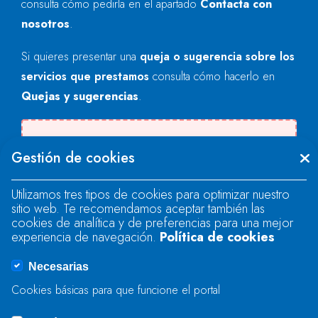
consulta cómo pedirla en el apartado
Contacta con
nosotros
.
Si quieres presentar una
queja o sugerencia sobre los
servicios que prestamos
consulta cómo hacerlo en
Quejas y sugerencias
.
Se produjo un error al cargar el campo
Gestión de cookies
"text".
Utilizamos tres tipos de cookies para optimizar nuestro
sitio web. Te recomendamos aceptar también las
Se produjo un error al cargar el campo
cookies de analítica y de preferencias para una mejor
"text".
experiencia de navegación.
Política de cookies
Necesarias
Se produjo un error al cargar el campo
Cookies básicas para que funcione el portal
"captcha".