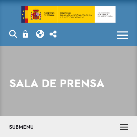
Sala de prensa
SALA DE PRENSA
SUBMENU