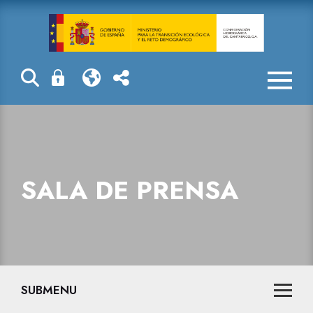
Sala de prensa
SALA DE PRENSA
SUBMENU