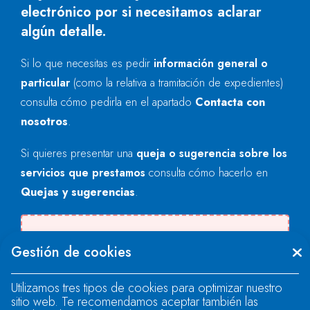
electrónico por si necesitamos aclarar
algún detalle.
Si lo que necesitas es pedir
información general o
particular
(como la relativa a tramitación de expedientes)
consulta cómo pedirla en el apartado
Contacta con
nosotros
.
Si quieres presentar una
queja o sugerencia sobre los
servicios que prestamos
consulta cómo hacerlo en
Quejas y sugerencias
.
Se produjo un error al cargar el campo
Gestión de cookies
"text".
Utilizamos tres tipos de cookies para optimizar nuestro
sitio web. Te recomendamos aceptar también las
Se produjo un error al cargar el campo