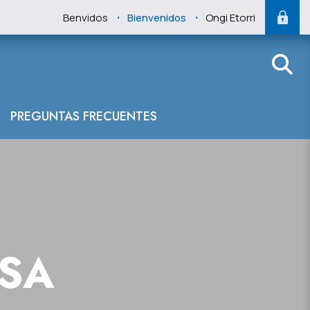
.
.
Benvidos
Bienvenidos
Ongi Etorri
PREGUNTAS FRECUENTES
NSA