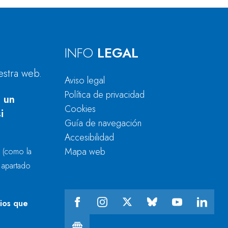
INFO
LEGAL
estra web.
Aviso legal
Política de privacidad
 un
Cookies
i
Guía de navegación
Accesibilidad
Mapa web
r
(como la
l apartado
cios que