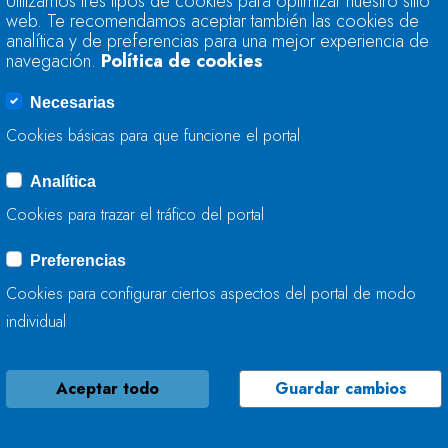
Utilizamos tres tipos de cookies para optimizar nuestro sitio
74,9% DE SU CAPA
web. Te recomendamos aceptar también las cookies de
analítica y de preferencias para una mejor experiencia de
navegación.
Política de cookies
31 DE MAYO, 2016
Necesarias
Cookies básicas para que funcione el portal
Analítica
LA RESERVA HIDRÁ
Cookies para trazar el tráfico del portal
75,3% DE SU CAPA
Preferencias
24 DE MAYO, 2016
Cookies para configurar ciertos aspectos del portal de modo
individual
Aceptar todo
Guardar cambios
LA RESERVA HIDRÁ
CAPACIDAD TOTAL