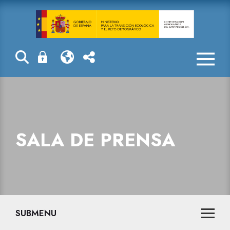
Sala de prensa
SALA DE PRENSA
SUBMENU