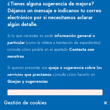
¿Tienes alguna sugerencia de mejora?
Déjanos un mensaje e indícanos tu correo
electrónico por si necesitamos aclarar
algún detalle.
Si lo que necesitas es pedir
información general o
particular
(como la relativa a tramitación de expedientes)
consulta cómo pedirla en el apartado
Contacta con
nosotros
.
Si quieres presentar una
queja o sugerencia sobre los
servicios que prestamos
consulta cómo hacerlo en
Quejas y sugerencias
.
Se produjo un error al cargar el campo
Gestión de cookies
"text".