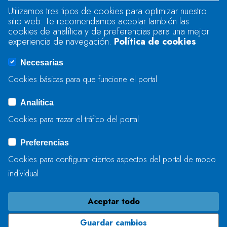
Utilizamos tres tipos de cookies para optimizar nuestro
sitio web. Te recomendamos aceptar también las
Se produjo un error al cargar el campo
cookies de analítica y de preferencias para una mejor
"text".
experiencia de navegación.
Política de cookies
Necesarias
Se produjo un error al cargar el campo
Cookies básicas para que funcione el portal
"captcha".
Analítica
Cookies para trazar el tráfico del portal
ENVIAR
Preferencias
Cookies para configurar ciertos aspectos del portal de modo
individual
Aceptar todo
Guardar cambios