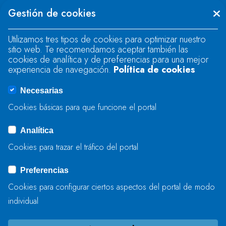
Se produjo un error al cargar el campo
Gestión de cookies
"text".
Utilizamos tres tipos de cookies para optimizar nuestro
sitio web. Te recomendamos aceptar también las
Se produjo un error al cargar el campo
cookies de analítica y de preferencias para una mejor
"text".
experiencia de navegación.
Política de cookies
Necesarias
Se produjo un error al cargar el campo
Cookies básicas para que funcione el portal
"captcha".
Analítica
Cookies para trazar el tráfico del portal
ENVIAR
Preferencias
Cookies para configurar ciertos aspectos del portal de modo
individual