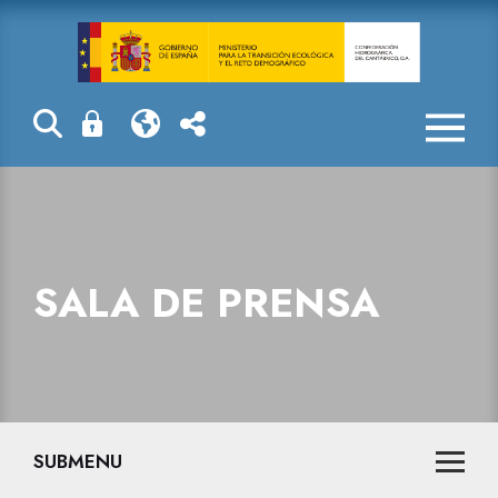
Sala de prensa
SALA DE PRENSA
SUBMENU