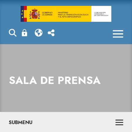
Sala de prensa
SALA DE PRENSA
SUBMENU