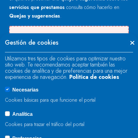
servicios que prestamos
consulta cómo hacerlo en
Quejas y sugerencias
.
Se produjo un error al cargar el campo
Gestión de cookies
"text".
Utilizamos tres tipos de cookies para optimizar nuestro
sitio web. Te recomendamos aceptar también las
Se produjo un error al cargar el campo
cookies de analítica y de preferencias para una mejor
"text".
experiencia de navegación.
Política de cookies
Necesarias
Se produjo un error al cargar el campo
Cookies básicas para que funcione el portal
"captcha".
Analítica
Cookies para trazar el tráfico del portal
ENVIAR