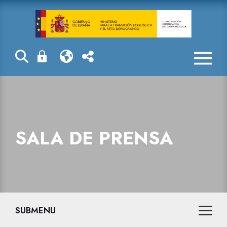
Sala de prensa
SALA DE PRENSA
SUBMENU