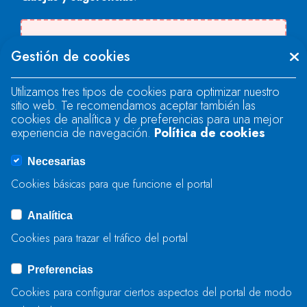
Se produjo un error al cargar el campo
Gestión de cookies
"text".
Utilizamos tres tipos de cookies para optimizar nuestro
sitio web. Te recomendamos aceptar también las
Se produjo un error al cargar el campo
cookies de analítica y de preferencias para una mejor
"text".
experiencia de navegación.
Política de cookies
Necesarias
Se produjo un error al cargar el campo
Cookies básicas para que funcione el portal
"captcha".
Analítica
Cookies para trazar el tráfico del portal
ENVIAR
Preferencias
Cookies para configurar ciertos aspectos del portal de modo