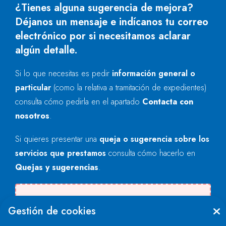
¿Tienes alguna sugerencia de mejora?
Déjanos un mensaje e indícanos tu correo
electrónico por si necesitamos aclarar
algún detalle.
Si lo que necesitas es pedir
información general o
particular
(como la relativa a tramitación de expedientes)
consulta cómo pedirla en el apartado
Contacta con
nosotros
.
Si quieres presentar una
queja o sugerencia sobre los
servicios que prestamos
consulta cómo hacerlo en
Quejas y sugerencias
.
Se produjo un error al cargar el campo
Gestión de cookies
"text".