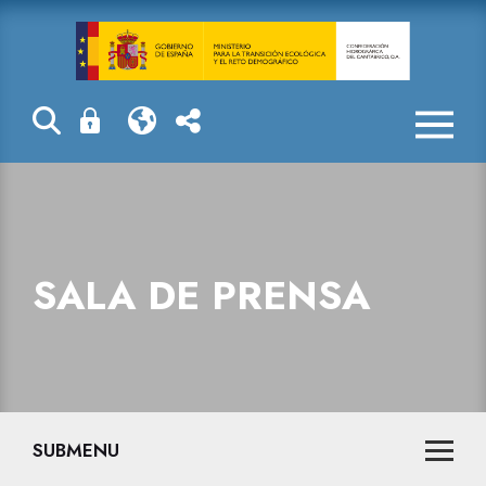
Sala de prensa
SALA DE PRENSA
SUBMENU