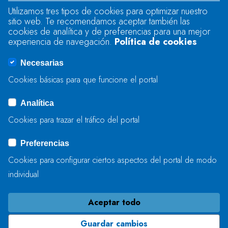
Utilizamos tres tipos de cookies para optimizar nuestro
sitio web. Te recomendamos aceptar también las
Se produjo un error al cargar el campo
cookies de analítica y de preferencias para una mejor
"text".
experiencia de navegación.
Política de cookies
Necesarias
Se produjo un error al cargar el campo
Cookies básicas para que funcione el portal
"captcha".
Analítica
Cookies para trazar el tráfico del portal
ENVIAR
Preferencias
Cookies para configurar ciertos aspectos del portal de modo
individual
Aceptar todo
Guardar cambios