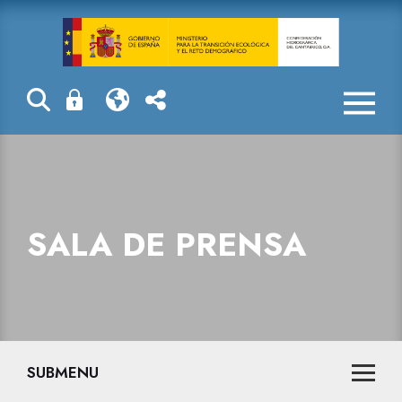
Sala de prensa
SALA DE PRENSA
SUBMENU