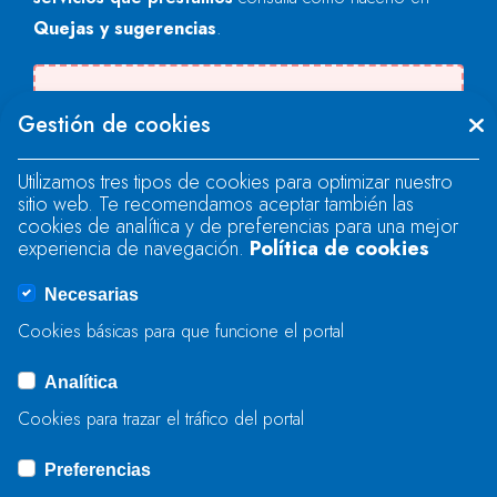
Quejas y sugerencias
.
Se produjo un error al cargar el campo
Gestión de cookies
"text".
Utilizamos tres tipos de cookies para optimizar nuestro
sitio web. Te recomendamos aceptar también las
Se produjo un error al cargar el campo
cookies de analítica y de preferencias para una mejor
"text".
experiencia de navegación.
Política de cookies
Necesarias
Se produjo un error al cargar el campo
Cookies básicas para que funcione el portal
"captcha".
Analítica
Cookies para trazar el tráfico del portal
ENVIAR
Preferencias