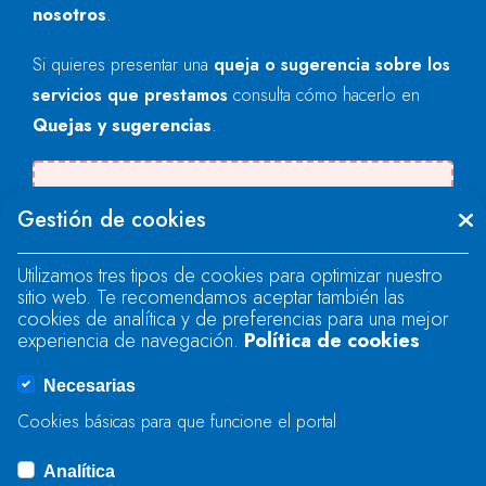
nosotros
.
Si quieres presentar una
queja o sugerencia sobre los
servicios que prestamos
consulta cómo hacerlo en
Quejas y sugerencias
.
Se produjo un error al cargar el campo
Gestión de cookies
"text".
Utilizamos tres tipos de cookies para optimizar nuestro
sitio web. Te recomendamos aceptar también las
Se produjo un error al cargar el campo
cookies de analítica y de preferencias para una mejor
"text".
experiencia de navegación.
Política de cookies
Necesarias
Se produjo un error al cargar el campo
Cookies básicas para que funcione el portal
"captcha".
Analítica