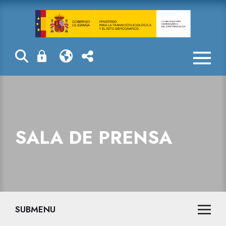
Sala de prensa
SALA DE PRENSA
SUBMENU