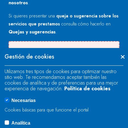
nosotros
.
Si quieres presentar una
queja o sugerencia sobre los
servicios que prestamos
consulta cómo hacerlo en
Quejas y sugerencias
.
Se produjo un error al cargar el campo
Gestión de cookies
"text".
Utilizamos tres tipos de cookies para optimizar nuestro
sitio web. Te recomendamos aceptar también las
Se produjo un error al cargar el campo
cookies de analítica y de preferencias para una mejor
"text".
experiencia de navegación.
Política de cookies
Necesarias
Se produjo un error al cargar el campo
Cookies básicas para que funcione el portal
"captcha".
Analítica