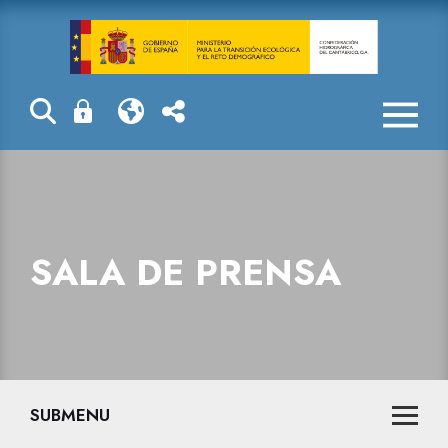
Sala de prensa
SALA DE PRENSA
SUBMENU