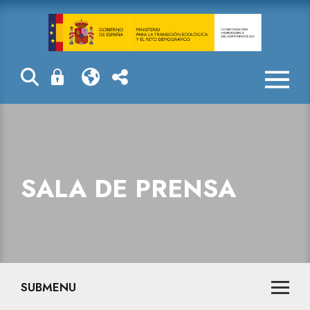
Sala de prensa
SALA DE PRENSA
SUBMENU