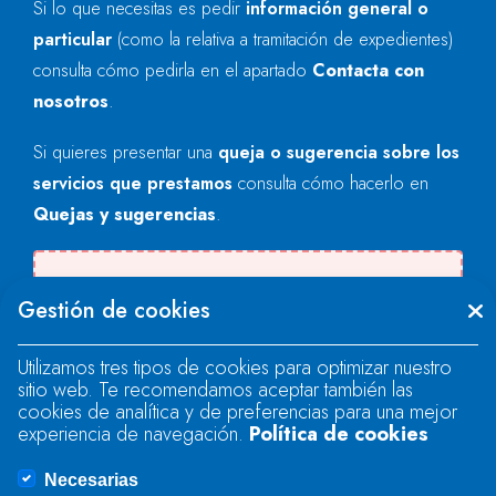
Si lo que necesitas es pedir
información general o
particular
(como la relativa a tramitación de expedientes)
consulta cómo pedirla en el apartado
Contacta con
nosotros
.
Si quieres presentar una
queja o sugerencia sobre los
servicios que prestamos
consulta cómo hacerlo en
Quejas y sugerencias
.
Se produjo un error al cargar el campo
Gestión de cookies
"text".
Utilizamos tres tipos de cookies para optimizar nuestro
sitio web. Te recomendamos aceptar también las
Se produjo un error al cargar el campo
cookies de analítica y de preferencias para una mejor
"text".
experiencia de navegación.
Política de cookies
Necesarias