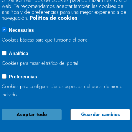
Utilizamos tres tipos de cookies para optimizar nuestro sitio
ENCUENTRA AL 72,
web. Te recomendamos aceptar también las cookies de
AL 75,9%
analítica y de preferencias para una mejor experiencia de
navegación.
Política de cookies
01 DE SEPTIEMBRE, 2020
Necesarias
Cookies básicas para que funcione el portal
Analítica
LA CONFEDERACIÓ
Cookies para trazar el tráfico del portal
FINALIZA LOS TRA
CONSERVACIÓN Y M
Preferencias
TRESALI (NAVA)
Cookies para configurar ciertos aspectos del portal de modo
individual
28 DE AGOSTO, 2020
Aceptar todo
Guardar cambios
ACTUACIONES DE 
CANTÁBRICO EN EL