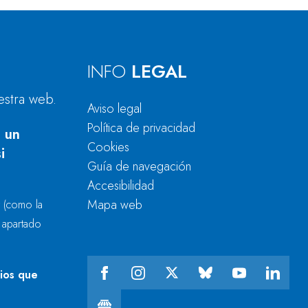
INFO
LEGAL
estra web.
Aviso legal
Política de privacidad
 un
Cookies
i
Guía de navegación
Accesibilidad
Mapa web
r
(como la
l apartado
cios que