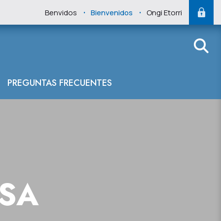
.
.
Benvidos
Bienvenidos
Ongi Etorri
PREGUNTAS FRECUENTES
NSA