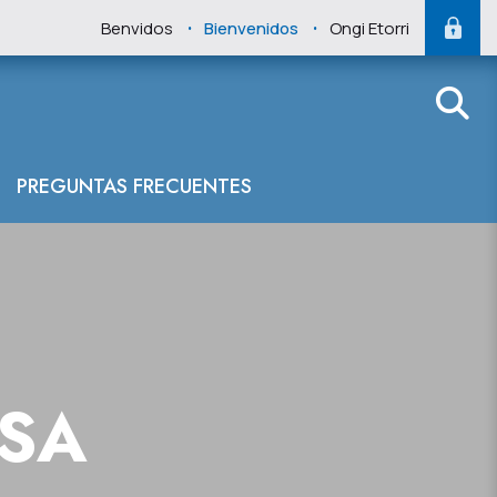
.
.
Benvidos
Bienvenidos
Ongi Etorri
PREGUNTAS FRECUENTES
NSA