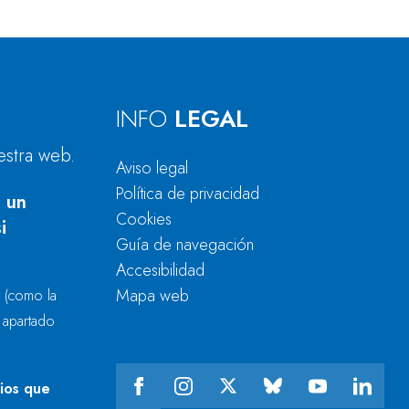
INFO
LEGAL
estra web.
Aviso legal
Política de privacidad
 un
Cookies
i
Guía de navegación
Accesibilidad
Mapa web
r
(como la
l apartado
cios que