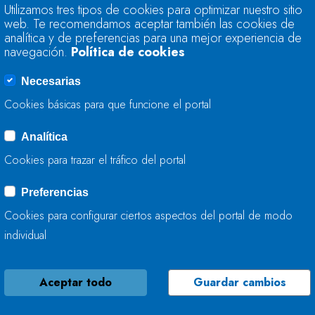
BELMONTE DE MIRA
Utilizamos tres tipos de cookies para optimizar nuestro sitio
web. Te recomendamos aceptar también las cookies de
analítica y de preferencias para una mejor experiencia de
20 DE ABRIL, 2021
navegación.
Política de cookies
Necesarias
Cookies básicas para que funcione el portal
CHCANTÁBRICO INI
Analítica
ACONDICIONAMIEN
Cookies para trazar el tráfico del portal
DE LOS ARROYOS L
Preferencias
ESCOMBRERAS DEL
(ANTRACITAS DE G
Cookies para configurar ciertos aspectos del portal de modo
individual
10 DE ABRIL, 2021
Aceptar todo
Guardar cambios
LA CONFEDERACIÓ