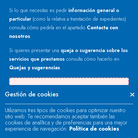
Si lo que necesitas es pedir
información general o
particular
(como la relativa a tramitación de expedientes)
consulta cómo pedirla en el apartado
Contacta con
nosotros
.
Si quieres presentar una
queja o sugerencia sobre los
servicios que prestamos
consulta cómo hacerlo en
Quejas y sugerencias
.
Se produjo un error al cargar el campo
Gestión de cookies
"text".
Utilizamos tres tipos de cookies para optimizar nuestro
sitio web. Te recomendamos aceptar también las
Se produjo un error al cargar el campo
cookies de analítica y de preferencias para una mejor
"text".
experiencia de navegación.
Política de cookies