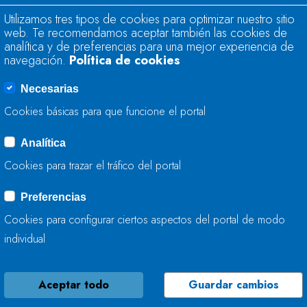
POR CIENTO DE SU
Utilizamos tres tipos de cookies para optimizar nuestro sitio
HIDRÁULICA ES DE
web. Te recomendamos aceptar también las cookies de
analítica y de preferencias para una mejor experiencia de
navegación.
Política de cookies
02 DE OCTUBRE, 2018
Necesarias
Cookies básicas para que funcione el portal
LA RESERVA HIDRÁ
Analítica
54,5 POR CIENTO 
Cookies para trazar el tráfico del portal
RESERVA HIDRÁULI
CÚBICOS
Preferencias
Cookies para configurar ciertos aspectos del portal de modo
25 DE SEPTIEMBRE, 2018
individual
LA CONFEDERACIÓ
Aceptar todo
Guardar cambios
(CHC) SOMETE A 