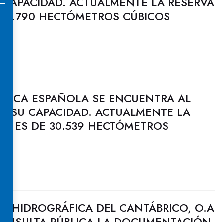
 CAPACIDAD. ACTUALMENTE LA RESERVA
 29.790 HECTÓMETROS CÚBICOS
ULICA ESPAÑOLA SE ENCUENTRA AL
DE SU CAPACIDAD. ACTUALMENTE LA
CA ES DE 30.539 HECTÓMETROS
N HIDROGRÁFICA DEL CANTÁBRICO, O.A
CONSULTA PÚBLICA LA DOCUMENTACIÓN