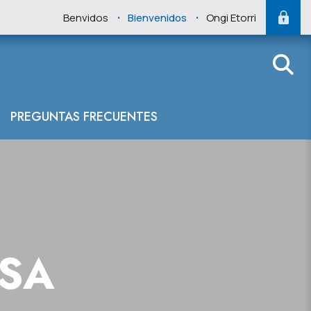
.
.
Benvidos
Bienvenidos
Ongi Etorri
PREGUNTAS FRECUENTES
NSA