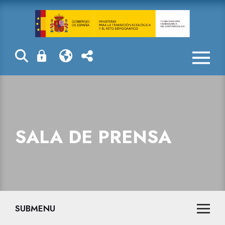
Sala de prensa
SALA DE PRENSA
SUBMENU