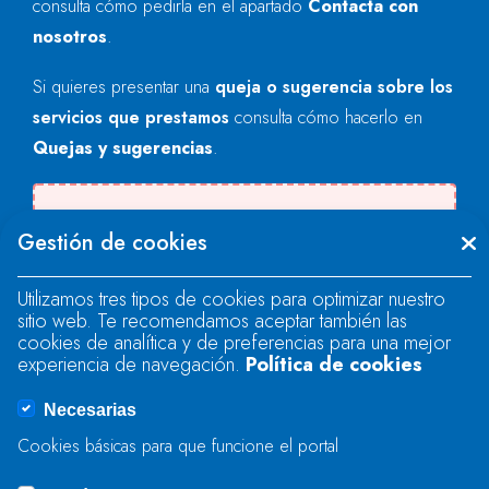
consulta cómo pedirla en el apartado
Contacta con
nosotros
.
Si quieres presentar una
queja o sugerencia sobre los
servicios que prestamos
consulta cómo hacerlo en
Quejas y sugerencias
.
Se produjo un error al cargar el campo
Gestión de cookies
"text".
Utilizamos tres tipos de cookies para optimizar nuestro
sitio web. Te recomendamos aceptar también las
Se produjo un error al cargar el campo
cookies de analítica y de preferencias para una mejor
"text".
experiencia de navegación.
Política de cookies
Necesarias
Se produjo un error al cargar el campo
Cookies básicas para que funcione el portal
"captcha".