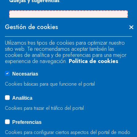
Quejas y sugerencias
.
Se produjo un error al cargar el campo
Gestión de cookies
"text".
Utilizamos tres tipos de cookies para optimizar nuestro
sitio web. Te recomendamos aceptar también las
Se produjo un error al cargar el campo
cookies de analítica y de preferencias para una mejor
"text".
experiencia de navegación.
Política de cookies
Necesarias
Se produjo un error al cargar el campo
Cookies básicas para que funcione el portal
"captcha".
Analítica
Cookies para trazar el tráfico del portal
ENVIAR
Preferencias
Cookies para configurar ciertos aspectos del portal de modo