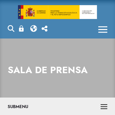
Sala de prensa
SALA DE PRENSA
SUBMENU