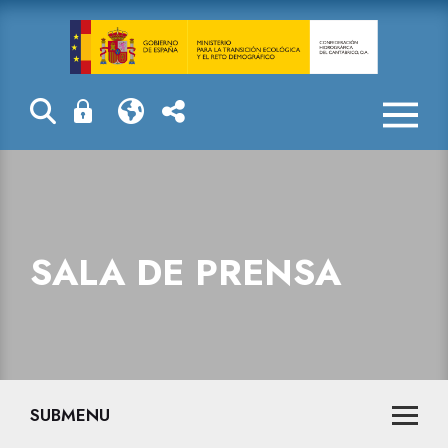
Sala de prensa
SALA DE PRENSA
SUBMENU