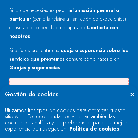
Si lo que necesitas es pedir
información general o
particular
(como la relativa a tramitación de expedientes)
consulta cómo pedirla en el apartado
Contacta con
nosotros
.
Si quieres presentar una
queja o sugerencia sobre los
servicios que prestamos
consulta cómo hacerlo en
Quejas y sugerencias
.
Se produjo un error al cargar el campo
Gestión de cookies
"text".
Utilizamos tres tipos de cookies para optimizar nuestro
sitio web. Te recomendamos aceptar también las
Se produjo un error al cargar el campo
cookies de analítica y de preferencias para una mejor
"text".
experiencia de navegación.
Política de cookies