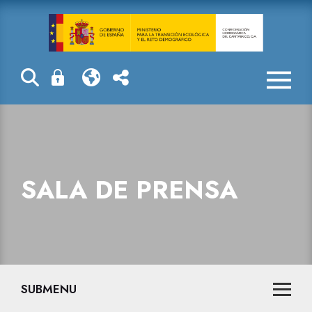
Sala de prensa
SALA DE PRENSA
SUBMENU