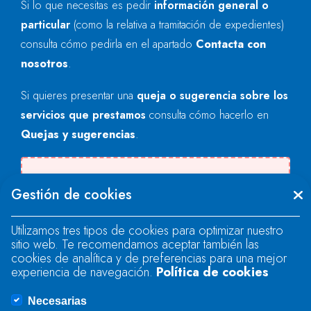
Si lo que necesitas es pedir
información general o
particular
(como la relativa a tramitación de expedientes)
consulta cómo pedirla en el apartado
Contacta con
nosotros
.
Si quieres presentar una
queja o sugerencia sobre los
servicios que prestamos
consulta cómo hacerlo en
Quejas y sugerencias
.
Se produjo un error al cargar el campo
Gestión de cookies
"text".
Utilizamos tres tipos de cookies para optimizar nuestro
sitio web. Te recomendamos aceptar también las
Se produjo un error al cargar el campo
cookies de analítica y de preferencias para una mejor
"text".
experiencia de navegación.
Política de cookies
Necesarias