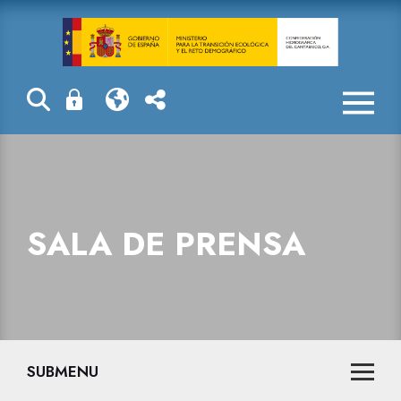
Sala de prensa
SALA DE PRENSA
SUBMENU