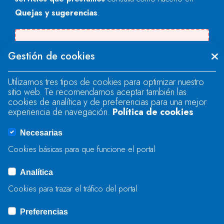
Quejas y sugerencias
.
Se produjo un error al cargar el campo
Gestión de cookies
"text".
Utilizamos tres tipos de cookies para optimizar nuestro
sitio web. Te recomendamos aceptar también las
Se produjo un error al cargar el campo
cookies de analítica y de preferencias para una mejor
"text".
experiencia de navegación.
Política de cookies
Necesarias
Se produjo un error al cargar el campo
Cookies básicas para que funcione el portal
"captcha".
Analítica
Cookies para trazar el tráfico del portal
ENVIAR
Preferencias