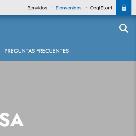
.
.
Benvidos
Bienvenidos
Ongi Etorri
PREGUNTAS FRECUENTES
NSA