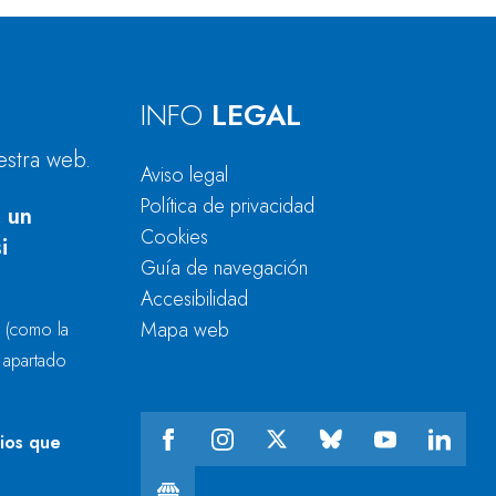
INFO
LEGAL
estra web.
Aviso legal
Política de privacidad
 un
Cookies
i
Guía de navegación
Accesibilidad
Mapa web
r
(como la
l apartado
cios que