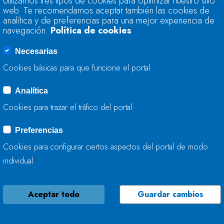
Utilizamos tres tipos de cookies para optimizar nuestro sitio
ANÁLISIS DE AGUA
web. Te recomendamos aceptar también las cookies de
SEGUIMIENTO DE L
analítica y de preferencias para una mejor experiencia de
navegación.
Política de cookies
27 DE NOVIEMBRE, 2020
Necesarias
Cookies básicas para que funcione el portal
Analítica
LA CONFEDERACIÓ
Cookies para trazar el tráfico del portal
MEJORA LA CAPACI
XANTELERREKA, EN
Preferencias
Cookies para configurar ciertos aspectos del portal de modo
20 DE NOVIEMBRE, 202
individual
Aceptar todo
Guardar cambios
ACTUACIONES DE 
CANTÁBRICO EN UN