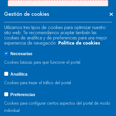
Se produjo un error al cargar el campo
Gestión de cookies
"text".
Utilizamos tres tipos de cookies para optimizar nuestro
sitio web. Te recomendamos aceptar también las
Se produjo un error al cargar el campo
cookies de analítica y de preferencias para una mejor
"text".
experiencia de navegación.
Política de cookies
Necesarias
Se produjo un error al cargar el campo
Cookies básicas para que funcione el portal
"captcha".
Analítica
Cookies para trazar el tráfico del portal
ENVIAR
Preferencias
Cookies para configurar ciertos aspectos del portal de modo
individual