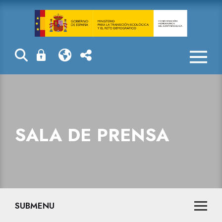
Sala de prensa
SALA DE PRENSA
SUBMENU