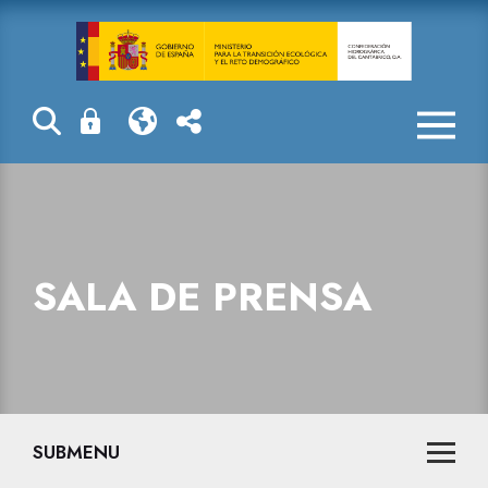
Sala de prensa
SALA DE PRENSA
SUBMENU