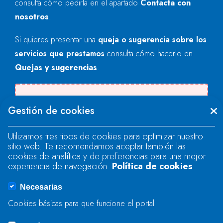
consulta cómo pedirla en el apartado
Contacta con
nosotros
.
Si quieres presentar una
queja o sugerencia sobre los
servicios que prestamos
consulta cómo hacerlo en
Quejas y sugerencias
.
Se produjo un error al cargar el campo
Gestión de cookies
"text".
Utilizamos tres tipos de cookies para optimizar nuestro
sitio web. Te recomendamos aceptar también las
Se produjo un error al cargar el campo
cookies de analítica y de preferencias para una mejor
"text".
experiencia de navegación.
Política de cookies
Necesarias
Se produjo un error al cargar el campo
Cookies básicas para que funcione el portal
"captcha".