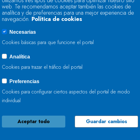
Utilizamos tres tipos de cookies para optimizar nuestro sitio
CONSERVA EL RÍO 
web. Te recomendamos aceptar también las cookies de
analítica y de preferencias para una mejor experiencia de
navegación.
Política de cookies
17 DE MAYO, 2024
Necesarias
Cookies básicas para que funcione el portal
Analítica
LA CH CANTÁBRICO
Cookies para trazar el tráfico del portal
EL REGO VAL DE T
Preferencias
17 DE MAYO, 2024
Cookies para configurar ciertos aspectos del portal de modo
individual
Aceptar todo
Guardar cambios
LA CONFEDERACIÓ
MANTIENE EL REG