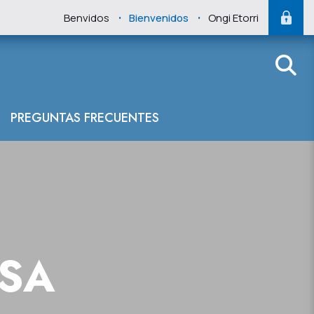
.
.
Benvidos
Bienvenidos
Ongi Etorri
PREGUNTAS FRECUENTES
NSA