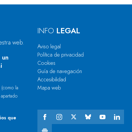
INFO
LEGAL
estra web.
Aviso legal
Política de privacidad
 un
Cookies
i
Guía de navegación
Accesibilidad
Mapa web
r
(como la
l apartado
cios que