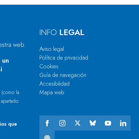
INFO
LEGAL
estra web.
Aviso legal
Política de privacidad
 un
Cookies
i
Guía de navegación
Accesibilidad
Mapa web
r
(como la
l apartado
cios que