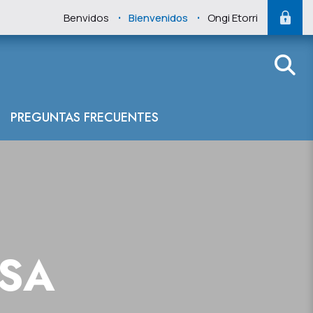
.
.
Benvidos
Bienvenidos
Ongi Etorri
PREGUNTAS FRECUENTES
NSA