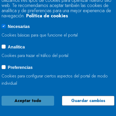
Utilizamos tres tipos de cookies para optimizar nuestro sitio
RECUPERA LA CONT
web. Te recomendamos aceptar también las cookies de
EN OVIEDO (ASTUR
analítica y de preferencias para una mejor experiencia de
navegación.
Política de cookies
23 DE SEPTIEMBRE, 2024
Necesarias
Cookies básicas para que funcione el portal
Analítica
NOTA ACLARATORI
Cookies para trazar el tráfico del portal
CONSERVACIÓN DE
PÚBLICO HIDRÁULI
Preferencias
Cookies para configurar ciertos aspectos del portal de modo
16 DE SEPTIEMBRE, 2024
individual
Aceptar todo
Guardar cambios
LA CONFEDERACIÓ
RENUEVA Y AMPLÍ