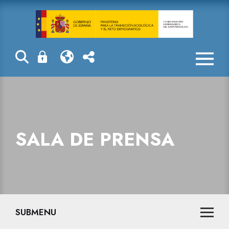
Sala de prensa
SALA DE PRENSA
SUBMENU