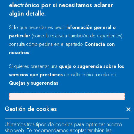
electrónico por si necesitamos aclarar
algún detalle.
Si lo que necesitas es pedir
información general o
particular
(como la relativa a tramitación de expedientes)
consulta cómo pedirla en el apartado
Contacta con
nosotros
.
Si quieres presentar una
queja o sugerencia sobre los
servicios que prestamos
consulta cómo hacerlo en
Quejas y sugerencias
.
Se produjo un error al cargar el campo
Gestión de cookies
"text".
Utilizamos tres tipos de cookies para optimizar nuestro
sitio web. Te recomendamos aceptar también las
Se produjo un error al cargar el campo