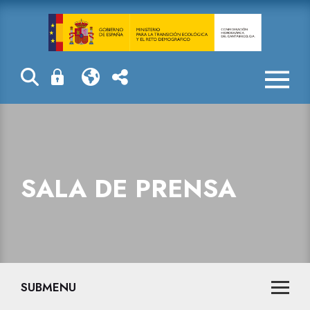
Sala de prensa
SALA DE PRENSA
SUBMENU