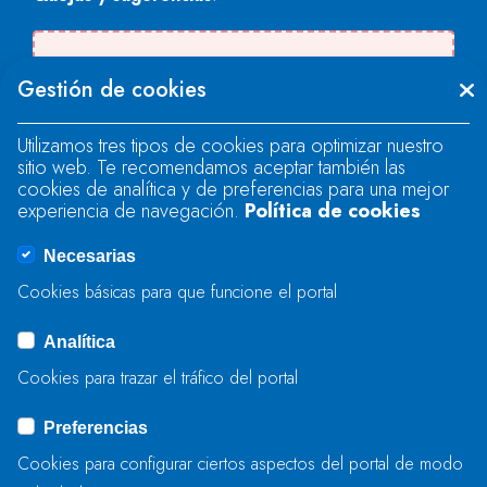
Se produjo un error al cargar el campo
Gestión de cookies
"text".
Utilizamos tres tipos de cookies para optimizar nuestro
sitio web. Te recomendamos aceptar también las
Se produjo un error al cargar el campo
cookies de analítica y de preferencias para una mejor
"text".
experiencia de navegación.
Política de cookies
Necesarias
Se produjo un error al cargar el campo
Cookies básicas para que funcione el portal
"captcha".
Analítica
Cookies para trazar el tráfico del portal
ENVIAR
Preferencias
Cookies para configurar ciertos aspectos del portal de modo