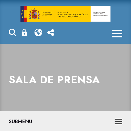
Sala de prensa
SALA DE PRENSA
SUBMENU