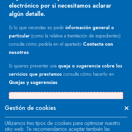
electrónico por si necesitamos aclarar
algún detalle.
Si lo que necesitas es pedir
información general o
particular
(como la relativa a tramitación de expedientes)
consulta cómo pedirla en el apartado
Contacta con
nosotros
.
Si quieres presentar una
queja o sugerencia sobre los
servicios que prestamos
consulta cómo hacerlo en
Quejas y sugerencias
.
Se produjo un error al cargar el campo
Gestión de cookies
"text".
Utilizamos tres tipos de cookies para optimizar nuestro
sitio web. Te recomendamos aceptar también las
Se produjo un error al cargar el campo