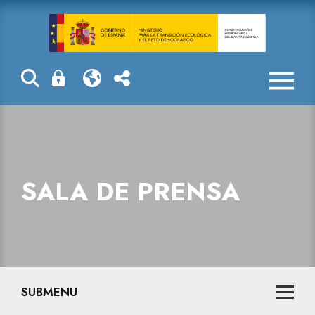
Sala de prensa
SALA DE PRENSA
SUBMENU