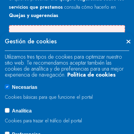
servicios que prestamos
consulta cómo hacerlo en
Quejas y sugerencias
.
Se produjo un error al cargar el campo
Gestión de cookies
"text".
Utilizamos tres tipos de cookies para optimizar nuestro
sitio web. Te recomendamos aceptar también las
Se produjo un error al cargar el campo
cookies de analítica y de preferencias para una mejor
"text".
experiencia de navegación.
Política de cookies
Necesarias
Se produjo un error al cargar el campo
Cookies básicas para que funcione el portal
"captcha".
Analítica
Cookies para trazar el tráfico del portal
ENVIAR