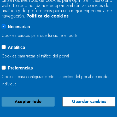
Utilizamos tres tipos de cookies para optimizar nuestro sitio
74,9% DE SU CAPA
web. Te recomendamos aceptar también las cookies de
analítica y de preferencias para una mejor experiencia de
navegación.
Política de cookies
31 DE MAYO, 2016
Necesarias
Cookies básicas para que funcione el portal
Analítica
LA RESERVA HIDRÁ
Cookies para trazar el tráfico del portal
75,3% DE SU CAPA
Preferencias
24 DE MAYO, 2016
Cookies para configurar ciertos aspectos del portal de modo
individual
Aceptar todo
Guardar cambios
LA RESERVA HIDRÁ
CAPACIDAD TOTAL