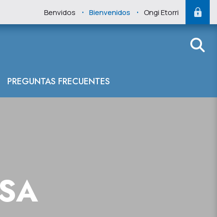
.
.
Benvidos
Bienvenidos
Ongi Etorri
PREGUNTAS FRECUENTES
NSA