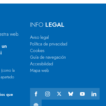
INFO
LEGAL
estra web.
Aviso legal
Política de privacidad
 un
Cookies
i
Guía de navegación
Accesibilidad
Mapa web
r
(como la
l apartado
cios que