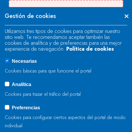
Se produjo un error al cargar el campo
Gestión de cookies
"text".
Utilizamos tres tipos de cookies para optimizar nuestro
sitio web. Te recomendamos aceptar también las
Se produjo un error al cargar el campo
cookies de analítica y de preferencias para una mejor
"text".
experiencia de navegación.
Política de cookies
Necesarias
Se produjo un error al cargar el campo
Cookies básicas para que funcione el portal
"captcha".
Analítica
Cookies para trazar el tráfico del portal
ENVIAR
Preferencias
Cookies para configurar ciertos aspectos del portal de modo
individual