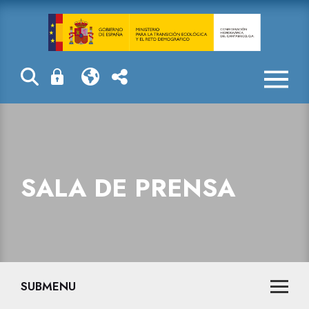
Sala de prensa
SALA DE PRENSA
SUBMENU