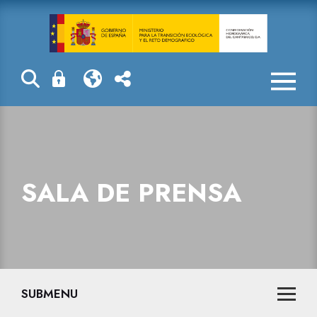
Sala de prensa
SALA DE PRENSA
SUBMENU