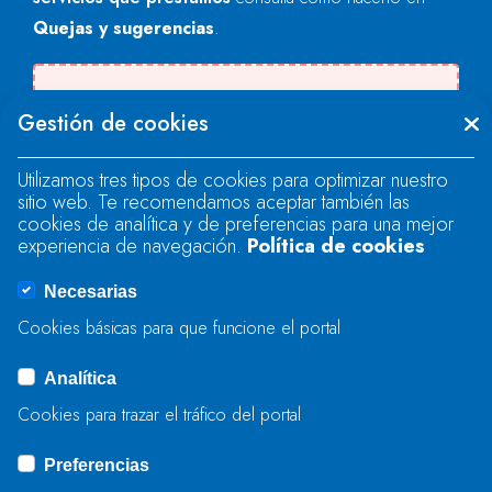
Quejas y sugerencias
.
Se produjo un error al cargar el campo
Gestión de cookies
"text".
Utilizamos tres tipos de cookies para optimizar nuestro
sitio web. Te recomendamos aceptar también las
Se produjo un error al cargar el campo
cookies de analítica y de preferencias para una mejor
"text".
experiencia de navegación.
Política de cookies
Necesarias
Se produjo un error al cargar el campo
Cookies básicas para que funcione el portal
"captcha".
Analítica
Cookies para trazar el tráfico del portal
ENVIAR
Preferencias