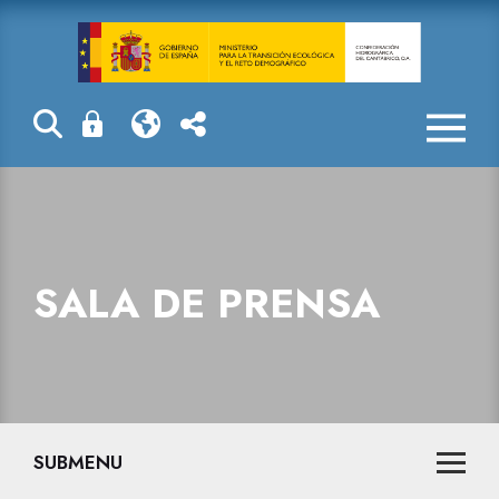
Sala de prensa
SALA DE PRENSA
SUBMENU