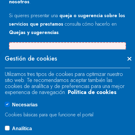
nosotros
.
Si quieres presentar una
queja o sugerencia sobre los
servicios que prestamos
consulta cómo hacerlo en
Quejas y sugerencias
.
Se produjo un error al cargar el campo
Gestión de cookies
"text".
Utilizamos tres tipos de cookies para optimizar nuestro
sitio web. Te recomendamos aceptar también las
Se produjo un error al cargar el campo
cookies de analítica y de preferencias para una mejor
"text".
experiencia de navegación.
Política de cookies
Necesarias
Se produjo un error al cargar el campo
Cookies básicas para que funcione el portal
"captcha".
Analítica