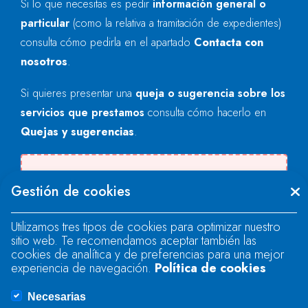
Si lo que necesitas es pedir
información general o
particular
(como la relativa a tramitación de expedientes)
consulta cómo pedirla en el apartado
Contacta con
nosotros
.
Si quieres presentar una
queja o sugerencia sobre los
servicios que prestamos
consulta cómo hacerlo en
Quejas y sugerencias
.
Se produjo un error al cargar el campo
Gestión de cookies
"text".
Utilizamos tres tipos de cookies para optimizar nuestro
sitio web. Te recomendamos aceptar también las
Se produjo un error al cargar el campo
cookies de analítica y de preferencias para una mejor
"text".
experiencia de navegación.
Política de cookies
Necesarias