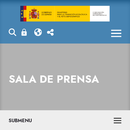
Sala de prensa
SALA DE PRENSA
SUBMENU