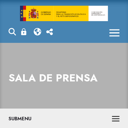
Sala de prensa
SALA DE PRENSA
SUBMENU