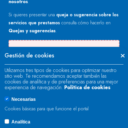
nosotros
.
Si quieres presentar una
queja o sugerencia sobre los
servicios que prestamos
consulta cómo hacerlo en
Quejas y sugerencias
.
Se produjo un error al cargar el campo
Gestión de cookies
"text".
Utilizamos tres tipos de cookies para optimizar nuestro
sitio web. Te recomendamos aceptar también las
Se produjo un error al cargar el campo
cookies de analítica y de preferencias para una mejor
"text".
experiencia de navegación.
Política de cookies
Necesarias
Se produjo un error al cargar el campo
Cookies básicas para que funcione el portal
"captcha".
Analítica