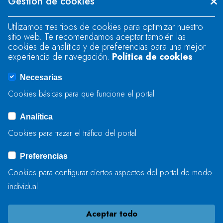
Gestión de cookies
"text".
Utilizamos tres tipos de cookies para optimizar nuestro
sitio web. Te recomendamos aceptar también las
Se produjo un error al cargar el campo
cookies de analítica y de preferencias para una mejor
"text".
experiencia de navegación.
Política de cookies
Necesarias
Se produjo un error al cargar el campo
Cookies básicas para que funcione el portal
"captcha".
Analítica
Cookies para trazar el tráfico del portal
ENVIAR
Preferencias
Cookies para configurar ciertos aspectos del portal de modo
individual
Aceptar todo