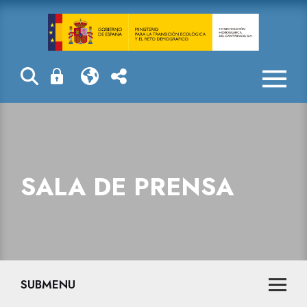
Sala de prensa
SALA DE PRENSA
SUBMENU