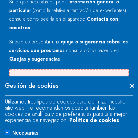
Si lo que necesitas es pedir
información general o
particular
(como la relativa a tramitación de expedientes)
consulta cómo pedirla en el apartado
Contacta con
nosotros
.
Si quieres presentar una
queja o sugerencia sobre los
servicios que prestamos
consulta cómo hacerlo en
Quejas y sugerencias
.
Se produjo un error al cargar el campo
Gestión de cookies
"text".
Utilizamos tres tipos de cookies para optimizar nuestro
sitio web. Te recomendamos aceptar también las
Se produjo un error al cargar el campo
cookies de analítica y de preferencias para una mejor
"text".
experiencia de navegación.
Política de cookies
Necesarias