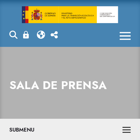
Sala de prensa
SALA DE PRENSA
SUBMENU