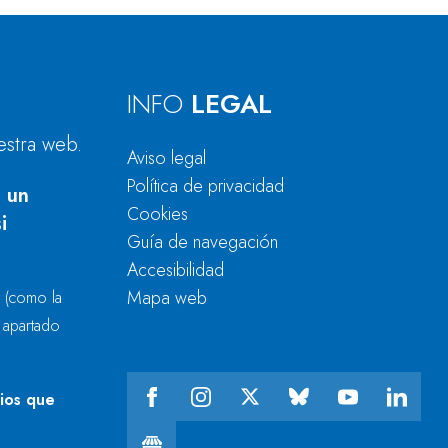
INFO
LEGAL
estra web.
Aviso legal
Política de privacidad
 un
Cookies
i
Guía de navegación
Accesibilidad
Mapa web
r
(como la
l apartado
cios que