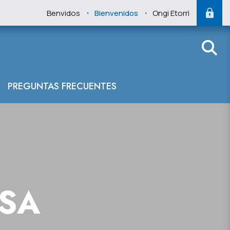
.
.
Benvidos
Bienvenidos
Ongi Etorri
PREGUNTAS FRECUENTES
NSA