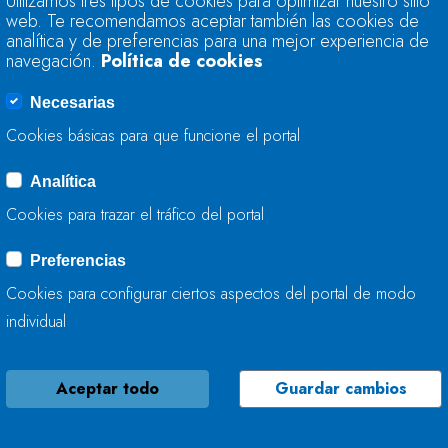
Utilizamos tres tipos de cookies para optimizar nuestro sitio
CABORZAL EN LA 
web. Te recomendamos aceptar también las cookies de
analítica y de preferencias para una mejor experiencia de
navegación.
Política de cookies
21 DE DICIEMBRE, 2018
Necesarias
Cookies básicas para que funcione el portal
Analítica
LA CHC INICIA LA
Cookies para trazar el tráfico del portal
BOCARRÓN EN EL 
Preferencias
21 DE DICIEMBRE, 2018
Cookies para configurar ciertos aspectos del portal de modo
individual
Aceptar todo
Guardar cambios
LA CHC INICIA LA
CAUCES DE LOS RÍ