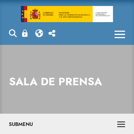
Sala de prensa
SALA DE PRENSA
SUBMENU