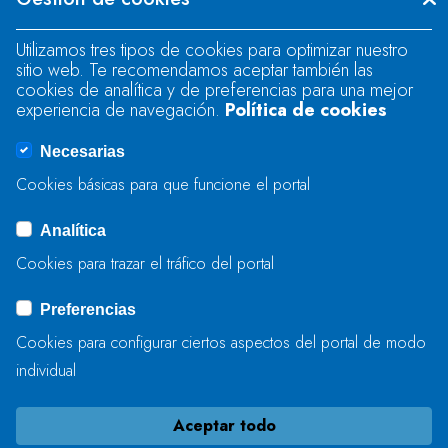
"text".
Utilizamos tres tipos de cookies para optimizar nuestro
sitio web. Te recomendamos aceptar también las
Se produjo un error al cargar el campo
cookies de analítica y de preferencias para una mejor
"text".
experiencia de navegación.
Política de cookies
Necesarias
Se produjo un error al cargar el campo
Cookies básicas para que funcione el portal
"captcha".
Analítica
Cookies para trazar el tráfico del portal
ENVIAR
Preferencias
Cookies para configurar ciertos aspectos del portal de modo
individual
Aceptar todo