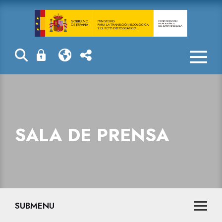
Sala de prensa
SALA DE PRENSA
SUBMENU