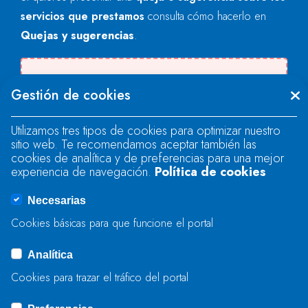
servicios que prestamos
consulta cómo hacerlo en
Quejas y sugerencias
.
Se produjo un error al cargar el campo
Gestión de cookies
"text".
Utilizamos tres tipos de cookies para optimizar nuestro
sitio web. Te recomendamos aceptar también las
Se produjo un error al cargar el campo
cookies de analítica y de preferencias para una mejor
"text".
experiencia de navegación.
Política de cookies
Necesarias
Se produjo un error al cargar el campo
Cookies básicas para que funcione el portal
"captcha".
Analítica
Cookies para trazar el tráfico del portal
ENVIAR