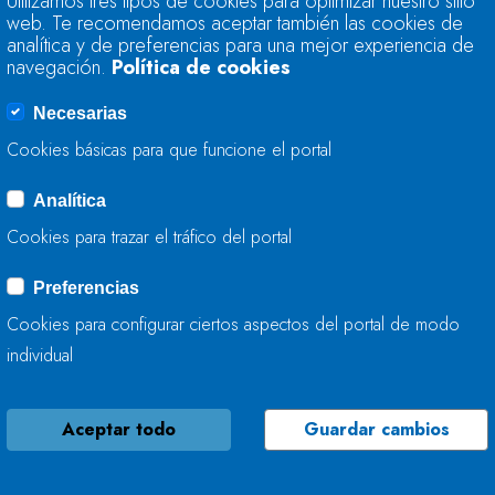
Utilizamos tres tipos de cookies para optimizar nuestro sitio
CONSTRUCCIÓN D
web. Te recomendamos aceptar también las cookies de
INSTALACIONES C
analítica y de preferencias para una mejor experiencia de
TANES
navegación.
Política de cookies
Necesarias
18 DE JULIO, 2022
Cookies básicas para que funcione el portal
Analítica
ACUERDO ENTRE L
Cookies para trazar el tráfico del portal
CANTÁBRICO Y EL 
PERMEABILIZAR EL
Preferencias
DE VEGA
Cookies para configurar ciertos aspectos del portal de modo
individual
12 DE JULIO, 2022
Aceptar todo
Guardar cambios
LA CONFEDERACIÓ
SOMETE A INFORM