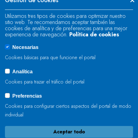
Gestión de cookies
"text".
Utilizamos tres tipos de cookies para optimizar nuestro
sitio web. Te recomendamos aceptar también las
Se produjo un error al cargar el campo
cookies de analítica y de preferencias para una mejor
"text".
experiencia de navegación.
Política de cookies
Necesarias
Se produjo un error al cargar el campo
Cookies básicas para que funcione el portal
"captcha".
Analítica
Cookies para trazar el tráfico del portal
ENVIAR
Preferencias
Cookies para configurar ciertos aspectos del portal de modo
individual
Aceptar todo