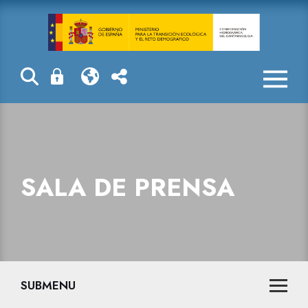
Sala de prensa
SALA DE PRENSA
SUBMENU