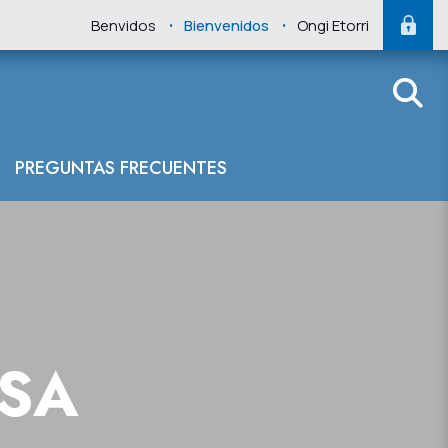
.
.
Benvidos
Bienvenidos
Ongi Etorri
PREGUNTAS FRECUENTES
NSA