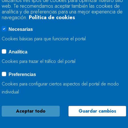
Utilizamos tres tipos de cookies para optimizar nuestro sitio
ENCUENTRA AL 76,
web. Te recomendamos aceptar también las cookies de
AL 79,3%
analítica y de preferencias para una mejor experiencia de
navegación.
Política de cookies
30 DE JULIO, 2020
Necesarias
Cookies básicas para que funcione el portal
Analítica
ACTUACIONES DE C
Cookies para trazar el tráfico del portal
SOPEÑA (T.M. DE 
Preferencias
24 DE JULIO, 2020
Cookies para configurar ciertos aspectos del portal de modo
individual
Aceptar todo
Guardar cambios
LA CONFEDERACIÓ
INICIA LAS OBRAS