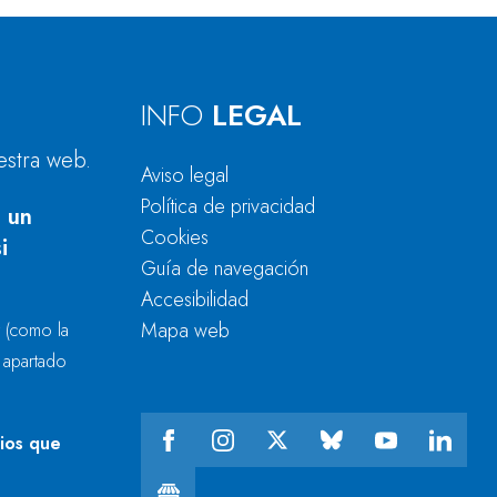
INFO
LEGAL
estra web.
Aviso legal
Política de privacidad
 un
Cookies
i
Guía de navegación
Accesibilidad
Mapa web
r
(como la
l apartado
cios que