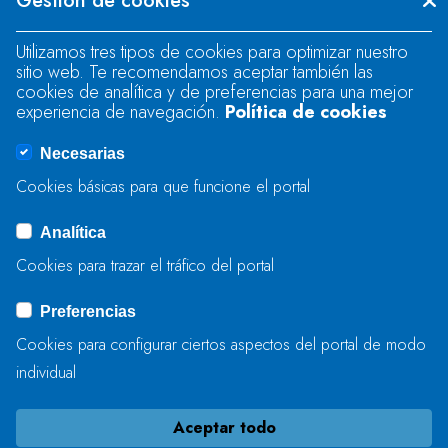
Gestión de cookies
"text".
Utilizamos tres tipos de cookies para optimizar nuestro
sitio web. Te recomendamos aceptar también las
Se produjo un error al cargar el campo
cookies de analítica y de preferencias para una mejor
"text".
experiencia de navegación.
Política de cookies
Necesarias
Se produjo un error al cargar el campo
Cookies básicas para que funcione el portal
"captcha".
Analítica
Cookies para trazar el tráfico del portal
ENVIAR
Preferencias
Cookies para configurar ciertos aspectos del portal de modo
individual
Aceptar todo