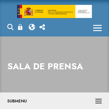
Sala de prensa
SALA DE PRENSA
SUBMENU