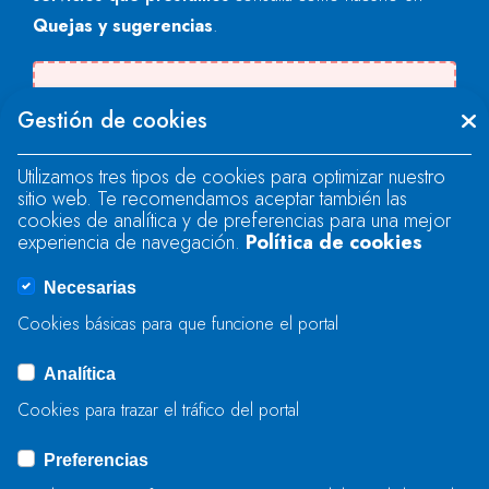
Quejas y sugerencias
.
Se produjo un error al cargar el campo
Gestión de cookies
"text".
Utilizamos tres tipos de cookies para optimizar nuestro
sitio web. Te recomendamos aceptar también las
Se produjo un error al cargar el campo
cookies de analítica y de preferencias para una mejor
"text".
experiencia de navegación.
Política de cookies
Necesarias
Se produjo un error al cargar el campo
Cookies básicas para que funcione el portal
"captcha".
Analítica
Cookies para trazar el tráfico del portal
ENVIAR
Preferencias