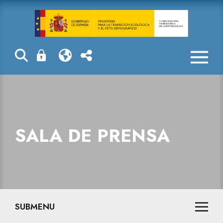
Sala de prensa
SALA DE PRENSA
SUBMENU