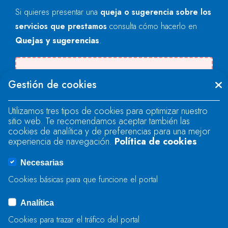
Si quieres presentar una
queja o sugerencia sobre los
servicios que prestamos
consulta cómo hacerlo en
Quejas y sugerencias
.
Se produjo un error al cargar el campo
Gestión de cookies
"text".
Utilizamos tres tipos de cookies para optimizar nuestro
sitio web. Te recomendamos aceptar también las
Se produjo un error al cargar el campo
cookies de analítica y de preferencias para una mejor
"text".
experiencia de navegación.
Política de cookies
Necesarias
Se produjo un error al cargar el campo
Cookies básicas para que funcione el portal
"captcha".
Analítica
Cookies para trazar el tráfico del portal
ENVIAR