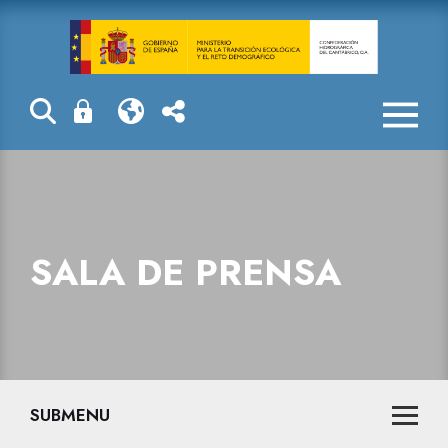
Sala de prensa
SALA DE PRENSA
SUBMENU